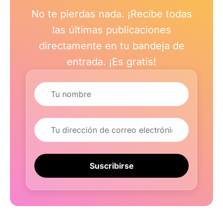
No te pierdas nada. ¡Recibe todas
las últimas publicaciones
directamente en tu bandeja de
entrada. ¡Es gratis!
Nombre
Correo electrónico
Suscribirse