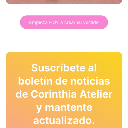
Empieza HOY a crear su vestido
Suscríbete al
boletín de noticias
de Corinthia Atelier
y mantente
actualizado.