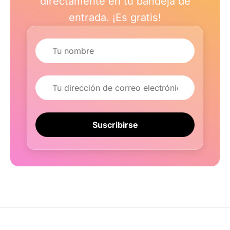
directamente en tu bandeja de
entrada. ¡Es gratis!
Nombre
Correo electrónico
Suscribirse