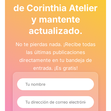
de Corinthia Atelier
y mantente
actualizado.
No te pierdas nada. ¡Recibe todas
las últimas publicaciones
directamente en tu bandeja de
entrada. ¡Es gratis!
Nombre
Correo electrónico