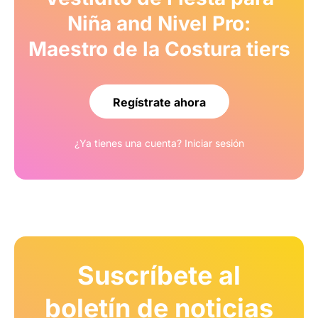
Niña and Nivel Pro:
Maestro de la Costura tiers
Regístrate ahora
¿Ya tienes una cuenta?
Iniciar sesión
Suscríbete al
boletín de noticias