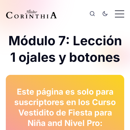
Módulo 7: Lección
1 ojales y botones
Este página es solo para
suscriptores en los Curso
Vestidito de Fiesta para
Niña and Nivel Pro: