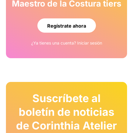
Maestro de la Costura tiers
Regístrate ahora
¿Ya tienes una cuenta?
Iniciar sesión
Suscríbete al
boletín de noticias
de Corinthia Atelier