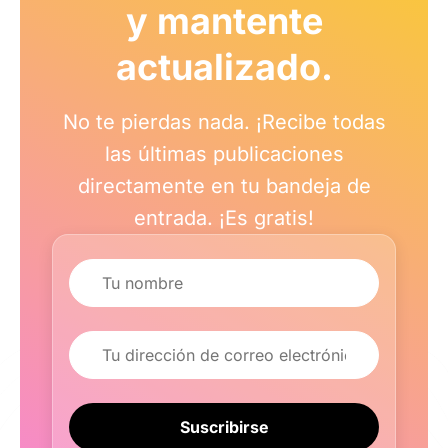
y mantente
actualizado.
No te pierdas nada. ¡Recibe todas
las últimas publicaciones
directamente en tu bandeja de
entrada. ¡Es gratis!
Nombre
Correo electrónico
Suscribirse