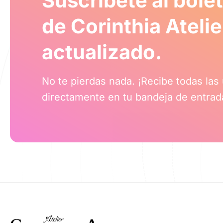
Suscríbete al bolet
de Corinthia Ateli
actualizado.
No te pierdas nada. ¡Recibe todas las
directamente en tu bandeja de entrada