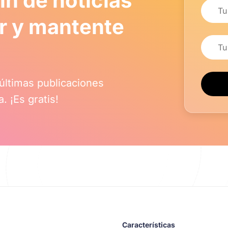
ín de noticias
Nombr
er y mantente
Correo
 últimas publicaciones
. ¡Es gratis!
Características